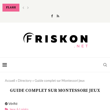
FLASH
COMMENT APPLIQUER SON CORRECTEUR ANTI-CERNES POUR UN EFFET NA
Accueil
»
Directory
»
Guide complet sur Montessori jeux
GUIDE COMPLET SUR MONTESSORI JEUX
Vérifié
Jeux & Loisirs