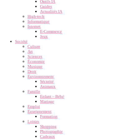
Outils IA
Guides
Actualités IA
High-tech
Informatique
Internet
E-Commerce
Jeux
Société
Culture
Art
Sciences
Économie
Musique
Droit
Environnement
Sécurité
Animaux
Famille
Enfant – Bébé
Mariage
Emploi
Enseignement
Formation
Loisirs
Shopping
Photographie
Cadeaux