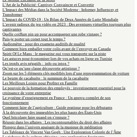
L’Art de la Publicité: Captiver, Convaincre et Convertir
L’Impact des Médias dans la Société Moderne : Informer, Influencer, et
Transformer
L’Impact du COVID-19 : Un Bilan de Deux Années de Lutte Mondiale
L’avenir radieux du jeu vidéo en 2023 : Des aventures virtuelles toujours plus
captivantes
Quelle coiffure pin up pour accompagner une robe vintage ?
Puis-je porter un corset tout le temps ?
Audiomètre : pour des examens auditifs de qualité
Comment bien emballer votre colis avant de l’envoyer au Canada
Spirit Of Le Mans : le magazine qui vous transporte sur la piste
Les astuces pour économiser lors de vos achats en ligne en Tunisie
Les ironfx avis négatifs : info ou intox ?
Qu’est-ce qu’une classe découverte artistique ?
Zoom sur les 5 éléments clés modifiés lors d’une reprogrammation de voiture
Le beurre de cacahuète : le summum de la cacahuète
Les Meilleurs Loisirs pour Profiter en Famille
Le pouvoir de la formation des employés : investissement essentiel pour la
croissance de votre entreprise
Le système d’enseignement en France : Un aperçu complet de son
fonctionnement
Comment faire de l’agriculture : Guide pratique pour les débutants
À la découverte des immeubles les plus hauts des États-Unis
Quel bricolage faire quand on s’ennuie ?
Réussir dans les affaires : Les incontournables du droit des affaires
Plongez dans l’univers apaisant de la musique de méditation
Les Tableaux de Vincent Van Gogh : Une Exploration Colorée de l’Âme
La richesse de la culture africaine : une exploration fascinante