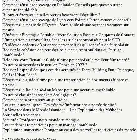
Comment réussir son voyage en Finlande : Conseils pratiques pour une
aventure inoubliable
Bijoux et énergies : quelles pierres favorisent l’équilibre ?
Comment réussir son voyage de Lyon vers Pointe à Pitre : astuces et conseils
Découvrez la magie de l’Égypte : Votre guide ultime pour des vacances sur
mesure
Générateur Électrique Portable : Votre Solution Face aux Coupures de Courant
L’intégration du storytelling dans les articles sponsorisés pour le SEO
05 idées de cadeaux d’entreprise personnalisés qui sont sûrs de faire plaisir
Boostez la cohésion de votre équipe avec un team building au Portugal
inoubliable !
Relookez votre Renault : Guide ultime pour choisir le meilleur film teinté !
Pourquoi acheter dans le neuf en France en 2023 ?
Boostez l’esprit d’équipe avec des activités de Team Building Fun : Pétanque,
Golf et Urban Foot !
Découvrez le guide ultime pour une transcription de documents efficace et
précise !
Découvrez le Raid en 4×4 au Maroc pour une aventure inoubliable
Pourquoi choisir des sneakers écologiques?
Comment se sentir mieux au quotidien
Les annuaires en ligne : Des trésors d’informations à portée de clic !
La Voyance dans le Monde Islamique – Une Exploration des Méthodes
Spirituelles Anciennes
Sécurité : Protégeons notre monde numérique
Les tendances romantiques pour un mariage inoubliable
Exploration immersive : Plongez au cœur des merveilles touristiques du monde
!
Le Monde Enchanté de la Moto