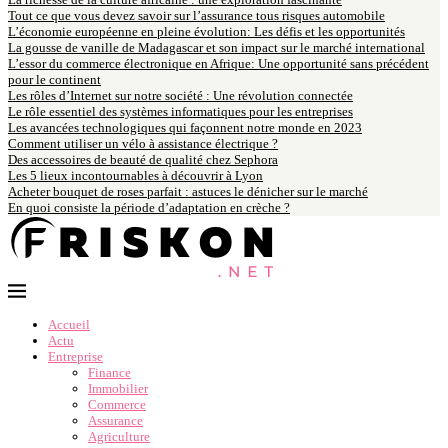
Tout ce que vous devez savoir sur l’assurance tous risques automobile
L’économie européenne en pleine évolution: Les défis et les opportunités
La gousse de vanille de Madagascar et son impact sur le marché international
L’essor du commerce électronique en Afrique: Une opportunité sans précédent
pour le continent
Les rôles d’Internet sur notre société : Une révolution connectée
Le rôle essentiel des systèmes informatiques pour les entreprises
Les avancées technologiques qui façonnent notre monde en 2023
Comment utiliser un vélo à assistance électrique ?
Des accessoires de beauté de qualité chez Sephora
Les 5 lieux incontournables à découvrir à Lyon
Acheter bouquet de roses parfait : astuces le dénicher sur le marché
En quoi consiste la période d’adaptation en crèche ?
Accueil
Actu
Entreprise
Finance
Immobilier
Commerce
Assurance
Agriculture