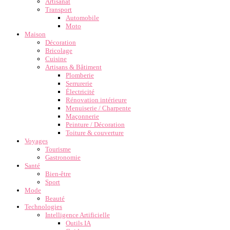
Artisanat
Transport
Automobile
Moto
Maison
Décoration
Bricolage
Cuisine
Artisans & Bâtiment
Plomberie
Serrurerie
Électricité
Rénovation intérieure
Menuiserie / Charpente
Maçonnerie
Peinture / Décoration
Toiture & couverture
Voyages
Tourisme
Gastronomie
Santé
Bien-être
Sport
Mode
Beauté
Technologies
Intelligence Artificielle
Outils IA