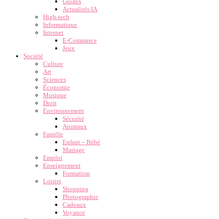
Guides
Actualités IA
High-tech
Informatique
Internet
E-Commerce
Jeux
Société
Culture
Art
Sciences
Économie
Musique
Droit
Environnement
Sécurité
Animaux
Famille
Enfant – Bébé
Mariage
Emploi
Enseignement
Formation
Loisirs
Shopping
Photographie
Cadeaux
Voyance