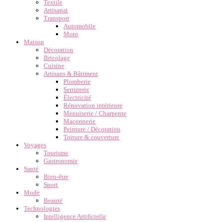
Textile
Artisanat
Transport
Automobile
Moto
Maison
Décoration
Bricolage
Cuisine
Artisans & Bâtiment
Plomberie
Serrurerie
Électricité
Rénovation intérieure
Menuiserie / Charpente
Maçonnerie
Peinture / Décoration
Toiture & couverture
Voyages
Tourisme
Gastronomie
Santé
Bien-être
Sport
Mode
Beauté
Technologies
Intelligence Artificielle