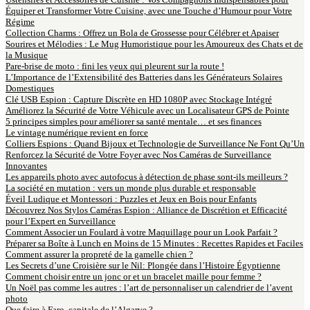
Équiper et Transformer Votre Cuisine, avec une Touche d’Humour pour Votre
Régime
Collection Charms : Offrez un Bola de Grossesse pour Célébrer et Apaiser
Sourires et Mélodies : Le Mug Humoristique pour les Amoureux des Chats et de
la Musique
Pare-brise de moto : fini les yeux qui pleurent sur la route !
L’Importance de l’Extensibilité des Batteries dans les Générateurs Solaires
Domestiques
Clé USB Espion : Capture Discrète en HD 1080P avec Stockage Intégré
Améliorez la Sécurité de Votre Véhicule avec un Localisateur GPS de Pointe
5 principes simples pour améliorer sa santé mentale… et ses finances
Le vintage numérique revient en force
Colliers Espions : Quand Bijoux et Technologie de Surveillance Ne Font Qu’Un
Renforcez la Sécurité de Votre Foyer avec Nos Caméras de Surveillance
Innovantes
Les appareils photo avec autofocus à détection de phase sont-ils meilleurs ?
La société en mutation : vers un monde plus durable et responsable
Éveil Ludique et Montessori : Puzzles et Jeux en Bois pour Enfants
Découvrez Nos Stylos Caméras Espion : Alliance de Discrétion et Efficacité
pour l’Expert en Surveillance
Comment Associer un Foulard à votre Maquillage pour un Look Parfait ?
Préparer sa Boîte à Lunch en Moins de 15 Minutes : Recettes Rapides et Faciles
Comment assurer la propreté de la gamelle chien ?
Les Secrets d’une Croisière sur le Nil: Plongée dans l’Histoire Égyptienne
Comment choisir entre un jonc or et un bracelet maille pour femme ?
Un Noël pas comme les autres : l’art de personnaliser un calendrier de l’avent
photo
Que faire à Faro, capitale de l’Algarve ?