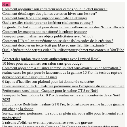
Flash
Comment appliquer son correcteur anti-cernes pour un effet naturel ?
Comment déménager des plantes vertes en hiver sans les tuer?
Comment faire face à une urgence médicale à l’étranger
Quels textiles choisir pour un intérieur chaleureux et cosy ?
Le guide d’achat complet pour dénicher les meilleurs sacs à dos Naruto officiels
Comment les mangas ont transformé la culture jeunesse
Pourquoi personnaliser ses objets publicitaires avec Wiloo?
Comment l’IA et l’art numérique bousculent-ils les codes de la création ?
Comment détecter un texte écrit par IA avec une fiabilité maximale ?
Quel générateur de scripts vidéo IA utiliser pour rythmer vos contenus YouTube
?
Acheter des jordan travis scott authentiques avec Limited Resell
10 idées pour moderniser son salon sans gros budget
Comment apprendre à cuisiner comme un chef sans avoir suivi de formation ?
realme casse les prix pour le lancement de la gamme 16 Pro : la tech de rupture
devient accessible jusqu’au 31 mars
6 façons d’habiller son plafond pour lui donner du caractère
Investissement collectif : bâtir un patrimoine sans l’exigence du suivi quotidien
Performance sans limite : Craquez pour le realme GT 8 ce Noël
Pourquoi le Smartphone GT 8 Pro de realme est la star incontestée de ce Noël
2025
L’Endurance Redéfinie : realme GT 8 Pro, le Smartphone realme haut de gamme
qui change la donne
Sortez, respirez, performez : Le sport en plein air, votre allié pour le mental et la
productivité
5 raisons d’offrir un éventail personnalisé avec une gravure
Ustensiles et Accessoires de Cuisine : Vos Compagnons Indispensables pour