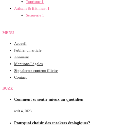
Tourisme
1
Artisans & Bâtiment
1
Serrurerie
1
MENU
Accueil
Publier un article
Annuaire
Mentions Légales
Signaler un contenu illicite
Contact
BUZZ
Comment se sentir mieux au quotidien
août 4, 2023
Pourquoi choisir des sneakers écologiques?